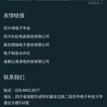
查看更多 >>
省电子学会评为“先进集体”，在电子制造业界享有很高的威望和社会
案》文件精神，科技人才评价将更加专业化和社会化。SMT/MPT专
影响力。
委会响应这一趋势，利用其专业和技术优势，专注于专业技术人员
友情链接
的水平评价，而非行业准入资格认定，以区分与其他组织的职能。
专委会积极承接政府职能，发挥人才和学科优势，由中国电子学会
SMT/MPT专委会于2020年分别在四川成都市技师学院和重庆
四川省电子学会
授权，设立了“全国电子信息人才技能提升工程培养基地（SMT培训
航天职业技术学院联合设立“西南电子焊接技术技能人才培训基地”。
四川长虹电器股份有限公司
部）”（基地编号：CIET161131），用于SMT应用工程师的培训和
依托两个基地的优势，于2023年2月28日，SMT/MPT专委会与成都
考核。
工贸职业技术学院（成都市技师学院）共同发起，32家专委会成员
南京熊猫电子股份有限公司
单位联合组建的多主体全链条联合创新平台，四川电子新工艺与新
电子制造合作社
材料应用研究院正式成立，是中国首家专注于电子新工艺与新材料
成都云海龙电科技有限公司
应用的研究院。基地与研究院致力于开展包括电子手工焊接、返
修、整机装配等方面人才培养及新工艺新技术的验证做提升服务，
为川渝两地电子信息产业发展和行业学会、校企合作培养人才并提
联系我们
供强有力的支撑，助推西南技能人才提升工程繁荣与发展。
电话：028-86513677
地址：四川省成都市成华区建设北路二段四号电子科技大学
通信大楼510室