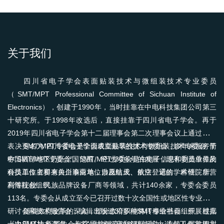
关于我们
四川省电子学会表面贴装技术与微组装技术专业委员
（SMT/MPT Professional Committee of Sichuan Institute of
Electronics），创建于1990年，当时挂靠在中电科技集团公司第三
十研究所。于1998年改选后，直接挂靠于四川省电子学会。再于
2019年四川省电子学会第十二届理事会第二次理事会议上通过投票
表决更名为“四川省电子学会表面贴装技术与微组装技术专委会”简
SMT/MPT专委会是全国成立最早的技术专委会，多年来服务于
称“SMT/MPT专委会”。SMT/MPT专委会是由电子信息和制造业界的
中国西部地区乃至全国范围。经过30多年的发展，现有委员单位及
科技工作者和有关企事业单位自愿结成、依法登记的学术性、非营
会员单位主要来自川渝两地，涉及航天、航空、通信、科研院所、
利性社会组织。
高等院校、民族品牌设备厂商等领域，共计140余家，专委会委员
113名。专委会从成立至今已召开过数十次全国性或地区性专业学术
研讨会和技术报告会；编辑出版过30多种SMT专业书籍，开展过几
随着政府改革的深入，部分政府职能将转移给社会组织。根据
十次SMT技术咨询，十多次技术评审和评标活动；连续八届被四川
《中国科协所属学会有序承接政府转移职能扩大试点工作实施方