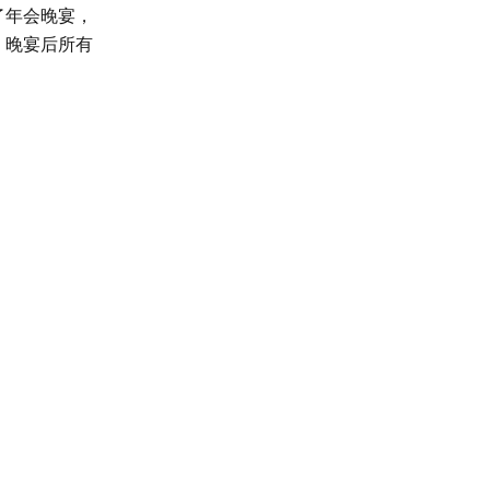
了年会晚宴，
。晚宴后所有