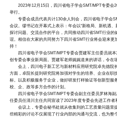
2023年12月15日，四川省电子学会SMT/MPT
举行。
专委会成员代表共计130余人到会，四川省电子学会S
会议。缪书记在开幕式上表示：年会以“新格局、新机遇、
探讨问题、交流合作的平台，共同推动四川省SMT行业的
谊。相信在大家的共同努力下四川省SMT行业将会迎来更
持！
四川省电子学会SMT/MPT专委会贾建军主任委员
创专委会事业新局面。贾建军老师娓娓道来的讲话，令在
会上，四川电子新工艺与新材料应用研究院卓先德院长
方面，卓院长提到研究院将加强对学生的培养、企业在职
标。以及积极服务于企业，做好研发打样验证等创新型服
校、企、政等多方合作的计划。
四川省电子学会SMT/MPT专委会副主任委员罗林海
任委员任清川主任共同宣读了2023年度专委会先进工作
会议上，专委会秘书处就从收集到的工艺质量问题里
些精彩的讨论不仅展现了行业内部的沟通与交流，也为整