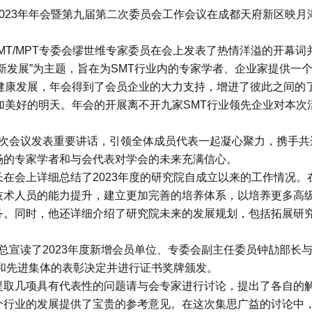
专委会2023年年会暨第九届第二次委员会工作会议在成都天府新区映
MT/MPT专委会缪世维专家委员在会上发表了热情洋溢的开幕词
新发展”为主题，旨在为SMT行业内的专家学者、企业家提供一
健康发展，年会得到了会员企业的大力支持，增进了彼此之间的
加美好的明天。年会的开展离不开九家SMT行业领先企业对本次
就本次会议发表重要讲话，引领全体成员代表一起凝心聚力，携手
场的专家学者和与会代表对学会的未来充满信心。
在会上详细总结了2023年度的研究院自成立以来的工作情况。
技术人员的能力提升，建立更加完善的培养体系，以培养更多高
务。同时，他还详细介绍了研究院未来的发展规划，包括拓展研
副总宣读了2023年度新增会员单位、专委会副主任委员钟劼部长
者和先进集体的表彰决定并进行证书奖牌颁发。
提取几项具有代表性的问题请与会专家进行讨论，提出了各自的
个行业的发展提供了宝贵的参考意见。在这次集思广益的讨论中