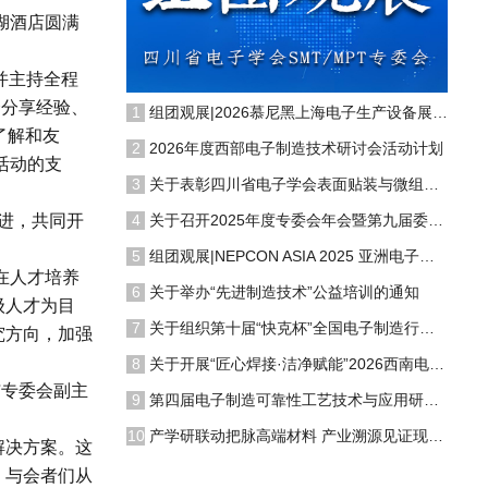
月湖酒店圆满
并主持全程
个分享经验、
1
组团观展|2026慕尼黑上海电子生产设备展组团及企业参访邀请函
了解和友
2
2026年度西部电子制造技术研讨会活动计划
活动的支
3
关于表彰四川省电子学会表面贴装与微组装技术专业委员会2025年度先进集体、先进工作者的决定
共进，共同开
4
关于召开2025年度专委会年会暨第九届委员会第四次工作会议的通知
5
组团观展|NEPCON ASIA 2025 亚洲电子生产设备暨微电子工业展览会组团邀请
在人才培养
6
关于举办“先进制造技术”公益培训的通知
级人才为目
7
关于组织第十届“快克杯”全国电子制造行业焊接技能大赛（重庆分赛区）的通知
究方向，加强
8
关于开展“匠心焊接·洁净赋能”2026西南电子手工焊接与清洗工艺公益培训的通知
与专委会副主
9
第四届电子制造可靠性工艺技术与应用研讨会在西安圆满召开
10
产学研联动把脉高端材料 产业溯源见证现代锡业——云锡新材料自主知识产权系列锡铟材料技术调研评价会顺利在春城召开
解决方案。这
，与会者们从