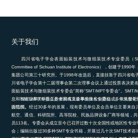
关于我们
四川省电子学会表面贴装技术与微组装技术专业委员（SMT/MPT 
Committee of Sichuan Institute of Electronics），创
集团公司第三十研究所。于1998年改选后，直接挂靠于四川省电子
川省电子学会第十二届理事会第二次理事会议上通过投票表决更名
面贴装技术与微组装技术专委会”简称“SMT/MPT专委会”。SMT
息和制造业界的科技工作者和有关企事业单位自愿结成、依法登记
SMT/MPT专委会是全国成立最早的技术专委会，多年来服
会组织。
国范围。经过30多年的发展，现有委员单位及会员单位主要来自
航空、通信、科研院所、高等院校、民族品牌设备厂商等领域，共计
员113名。专委会从成立至今已召开过数十次全国性或地区性专业
会；编辑出版过30多种SMT专业书籍，开展过几十次SMT技术